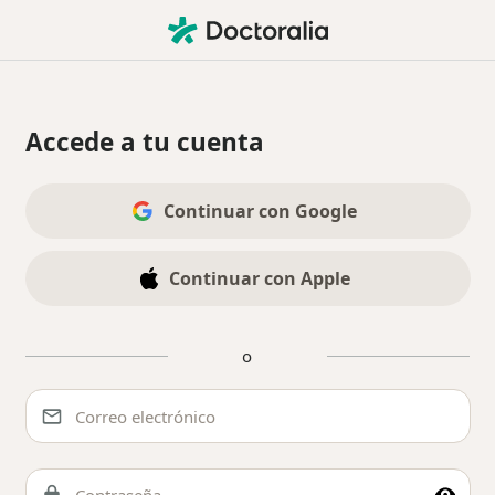
Accede a tu cuenta
A través de las redes sociales
Continuar con Google
Continuar con Apple
o
A través del formulario de acceso